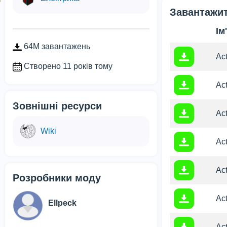
Завантажит
Ім
64M завантажень
Act
Створено 11 років тому
Act
Зовнішні ресурси
Act
Wiki
Act
Act
Розробники моду
Act
Ellpeck
Act