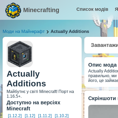
Minecrafting
Список модів
Я
Моди на Майнкрафт
Actually Additions
Завантаж
Опис мода
Actually Additi
Actually
правильно, ми 
його, це займає
Additions
Майбутнє у світі Minecraft! Порт на
1.16.5+.
Скріншоти
Доступно на версіях
Minecraft
[1.12.2]
[1.12]
[1.11.2]
[1.10.2]