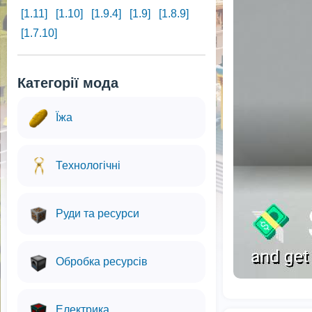
[1.11]
[1.10]
[1.9.4]
[1.9]
[1.8.9]
[1.7.10]
Категорії мода
Їжа
Технологічні
Руди та ресурси
Обробка ресурсів
Електрика