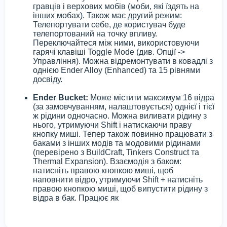
гравців і верхових мобів (моби, які їздять на
інших мобах). Також має другий режим:
Телепортувати себе, де користувач буде
телепортований на точку впливу.
Переключайтеся між ними, використовуючи
гарячі клавіші Toggle Mode (див. Опції ->
Управління). Можна відремонтувати в ковадлі з
однією Ender Alloy (Enhanced) та 15 рівнями
досвіду.
Ender Bucket:
Може містити максимум 16 відра
(за замовчуванням, налаштовується) однієї і тієї
ж рідини одночасно. Можна виливати рідину з
нього, утримуючи Shift і натискаючи праву
кнопку миші. Тепер також повинно працювати з
баками з інших модів та модовими рідинами
(перевірено з BuildCraft, Tinkers Construct та
Thermal Expansion). Взаємодія з баком:
натисніть правою кнопкою миші, щоб
наповнити відро, утримуючи Shift + натисніть
правою кнопкою миші, щоб випустити рідину з
відра в бак. Працює як