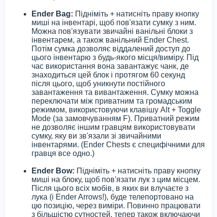
Ender Bag:
Підніміть + натисніть праву кнопку
миші на інвентарі, щоб пов'язати сумку з ним.
Можна пов'язувати звичайні ванільні блоки з
інвентарем, а також ванільний Ender Chest.
Потім сумка дозволяє віддалений доступ до
цього інвентарю з будь-якого місця/виміру. Під
час використання вона завантажує чанк, де
знаходиться цей блок і протягом 60 секунд
після цього, щоб уникнути постійного
завантаження та вивантаження. Сумку можна
переключати між приватним та громадським
режимом, використовуючи клавішу Alt + Toggle
Mode (за замовчуванням F). Приватний режим
не дозволяє іншим гравцям використовувати
сумку, яку ви зв'язали зі звичайними
інвентарями. (Ender Chests є специфічними для
гравця все одно.)
Ender Bow:
Підніміть + натисніть праву кнопку
миші на блоку, щоб пов'язати лук з цим місцем.
Після цього всіх мобів, в яких ви влучаєте з
лука (і Ender Arrows!), буде телепортовано на
цю позицію, через виміри. Повинно працювати
з більшістю сутностей, тепер також включаючи