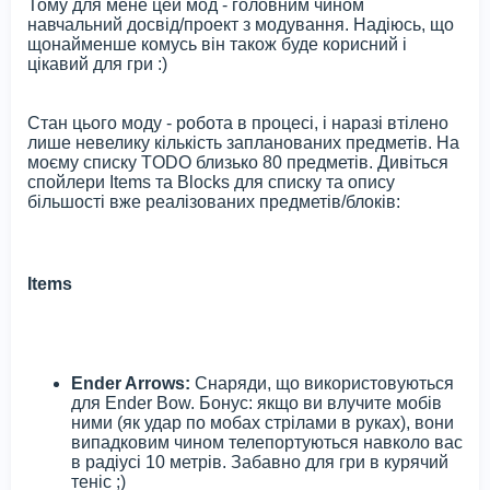
Тому для мене цей мод - головним чином
навчальний досвід/проект з модування. Надіюсь, що
щонайменше комусь він також буде корисний і
цікавий для гри :)
Стан цього моду - робота в процесі, і наразі втілено
лише невелику кількість запланованих предметів. На
моєму списку TODO близько 80 предметів. Дивіться
спойлери Items та Blocks для списку та опису
більшості вже реалізованих предметів/блоків:
Items
Ender Arrows:
Снаряди, що використовуються
для Ender Bow. Бонус: якщо ви влучите мобів
ними (як удар по мобах стрілами в руках), вони
випадковим чином телепортуються навколо вас
в радіусі 10 метрів. Забавно для гри в курячий
теніс ;)