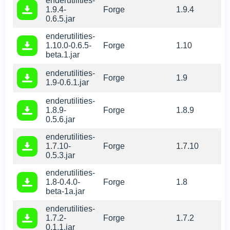
enderutilities-
1.9.4-
Forge
1.9.4
0.6.5.jar
enderutilities-
1.10.0-0.6.5-
Forge
1.10
beta.1.jar
enderutilities-
Forge
1.9
1.9-0.6.1.jar
enderutilities-
1.8.9-
Forge
1.8.9
0.5.6.jar
enderutilities-
1.7.10-
Forge
1.7.10
0.5.3.jar
enderutilities-
1.8-0.4.0-
Forge
1.8
beta-1a.jar
enderutilities-
Ми використовуємо файли cookie
1.7.2-
Forge
1.7.2
Цей веб-сайт використовує файли cookie, щоб
0.1.1.jar