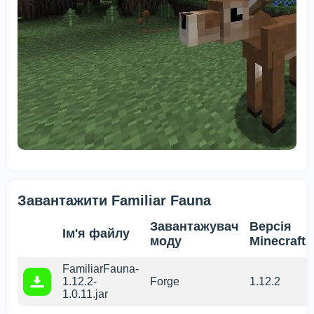
Завантажити Familiar Fauna
Завантажувач
Версія
Ім'я файлу
моду
Minecraft
FamiliarFauna-
Ми використовуємо файли cookie
1.12.2-
Forge
1.12.2
1.0.11.jar
Цей веб-сайт використовує файли cookie, щоб
забезпечити вам найкращий досвід роботи на нашому