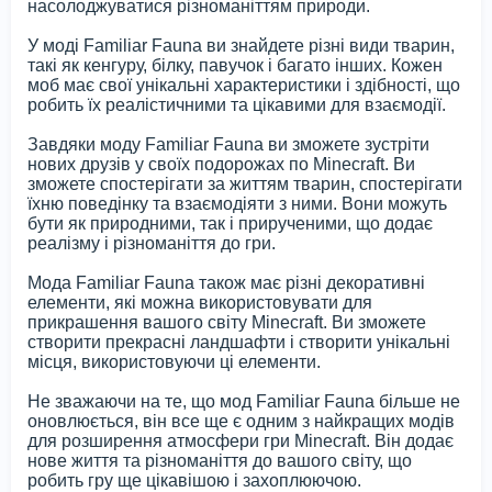
насолоджуватися різноманіттям природи.
У моді Familiar Fauna ви знайдете різні види тварин,
такі як кенгуру, білку, павучок і багато інших. Кожен
моб має свої унікальні характеристики і здібності, що
робить їх реалістичними та цікавими для взаємодії.
Завдяки моду Familiar Fauna ви зможете зустріти
нових друзів у своїх подорожах по Minecraft. Ви
зможете спостерігати за життям тварин, спостерігати
їхню поведінку та взаємодіяти з ними. Вони можуть
бути як природними, так і прирученими, що додає
реалізму і різноманіття до гри.
Мода Familiar Fauna також має різні декоративні
елементи, які можна використовувати для
прикрашення вашого світу Minecraft. Ви зможете
створити прекрасні ландшафти і створити унікальні
місця, використовуючи ці елементи.
Не зважаючи на те, що мод Familiar Fauna більше не
оновлюється, він все ще є одним з найкращих модів
для розширення атмосфери гри Minecraft. Він додає
нове життя та різноманіття до вашого світу, що
робить гру ще цікавішою і захоплюючою.