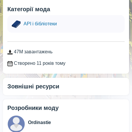
Категорії мода
API і бібліотеки
47M завантажень
Створено 11 років тому
Зовнішні ресурси
Розробники моду
Ordinastie