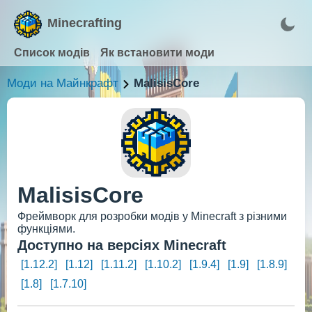
Minecrafting
Список модів
Як встановити моди
Моди на Майнкрафт
MalisisCore
MalisisCore
Фреймворк для розробки модів у Minecraft з різними
функціями.
Доступно на версіях Minecraft
[1.12.2]
[1.12]
[1.11.2]
[1.10.2]
[1.9.4]
[1.9]
[1.8.9]
[1.8]
[1.7.10]