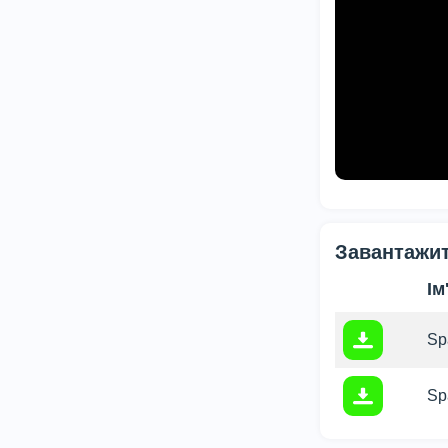
Завантажит
Ім
Sp
Sp