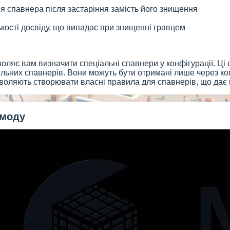
 спавнера після застаріння замість його знищення
ькості досвіду, що випадає при знищенні гравцем
оляє вам визначити спеціальні спавнери у конфігурації. Ці с
нільних спавнерів. Вони можуть бути отримані лише через ко
воляють створювати власні правила для спавнерів, що дає в
 моду