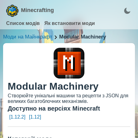
Minecrafting
Список модів
Як встановити моди
Моди на Майнкрафт
Modular Machinery
Modular Machinery
Створюйте унікальні машини та рецепти з JSON для
великих багатоблочних механізмів.
Доступно на версіях Minecraft
[1.12.2]
[1.12]