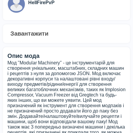
HellFirePvP
Завантажити
Опис мода
Мод "Modular Machinery" - це інструментарій для
створення унікальних, масштабних, складних машин
і рецептів з нуля за допомогою JSON. Мод включає
декоративні корпуси та налаштовані рівні входу/
виходу предметів/рідини/енергії для створення
великих багатоблочних механізмів, таких як Implosion
Compressor, Vacuum Freezer від Gregtech та будь-
яких інших, що ви можете уявити. Цей мод
призначений як інструмент для створення модпаків і
не призначений просто додавати його до паку без
змін. Додавайте/налаштовуйте/вилучайте рецепти і
машини, щоб вони відповідали вашому паку! Мод
також має 3 попередньо визначені машини і декілька
рецептів, які призначені як приклади того, як можна