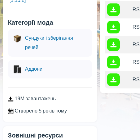
[1.15.2]
RSI
Категорії мода
RSI
Сундуки і зберігання
RSI
речей
RSI
Аддони
RSI
19M завантажень
Створено 5 років тому
Зовнішні ресурси