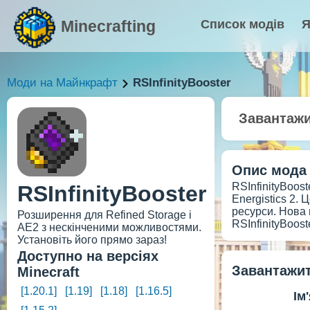
Minecrafting
Список модів
Я
Моди на Майнкрафт
RSInfinityBooster
Завантаж
Опис мода
RSInfinityBoost
RSInfinityBooster
Energistics 2.
ресурси. Нова 
Розширення для Refined Storage і
RSInfinityBoos
AE2 з нескінченими можливостями.
Установіть його прямо зараз!
Доступно на версіях
Завантажит
Minecraft
[1.20.1]
[1.19]
[1.18]
[1.16.5]
Ім