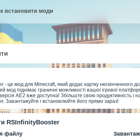
к встановити моди
ити
er - це мод для Minecraft, який додає картку нескінченного д
 Цей мод піднімає граничні можливості вашої ігрової платфо
версія AE2 вже доступна! Збільште свою продуктивність і
ter. Завантажуйте і встановлюйте його прямо зараз!
и RSInfinityBooster
'я файлу
Завантаж