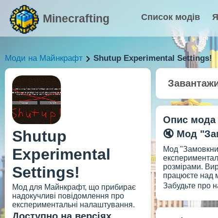
Minecrafting
Список модів
Я
Моди на Майнкрафт
Shutup Experimental Settings!
Завантаж
Опис мода
Shutup
🔇 Мод "За
Мод "Замовкни,
Experimental
експерименталь
розмірами. Вир
Settings!
працюєте над м
Забудьте про н
Мод для Майнкрафт, що прибирає
надокучливі повідомлення про
експериментальні налаштування.
Доступно на версіях