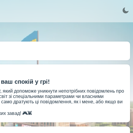
аш спокій у грі!
т, який допоможе уникнути непотрібних повідомлень про
 світ зі спеціальними параметрами чи власними
 само дратують ці повідомлення, як і мене, або якщо ви
ких завад! 🎮👾