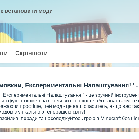
к встановити моди
ити
Скріншоти
мовкни, Експериментальні Налаштування!" - в
 Експериментальні Налаштування!" - це зручний інструмен
ні функції кожен раз, коли ви створюєте або завантажуєте
ажаючи простіше, цей мод - це ваш спаситель, якщо вас так
одом з унікальною генерацією світу!
азойливі поради та насолоджуйтесь грою в Minecraft без нія