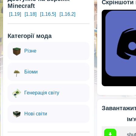
Скріншоти
Minecraft
[1.19]
[1.18]
[1.16.5]
[1.16.2]
Категорії мода
Різне
Біоми
Генерація світу
Завантажит
Нові світи
Ім'
shut