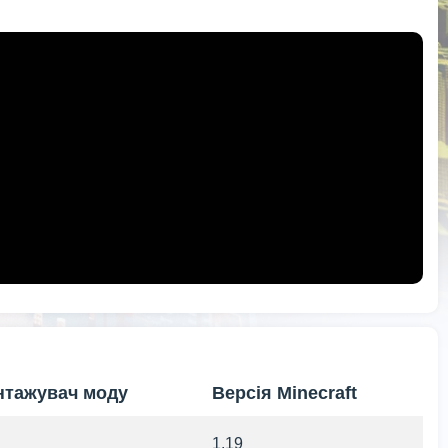
нтажувач моду
Версія Minecraft
1.19