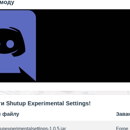
 моду
и Shutup Experimental Settings!
я файлу
Зава
upexperimentalsettings-1.0.5.jar
Forge