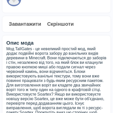
Завантажити
Скріншоти
Опис мода
Мод TallGates - це невеликий простий мод, який
додає подвійні ворота забору до ванільних видів
деревини в Minecraft. Вони підключаються до заборів
і стін, незалежно від того, на який блок ви клацнули
правою кнопкою миші або подали сигнал через
червоний камінь, вони відчиняться. Блоки
використовують ванільні текстури, тому вони вже
повинні працювати з будь-яким ресурсним пакетом.
Для виготовлення воріт ви кладете два звичайних
воріт того ж типу один на одного в крафтовій сітці.
Використовуєте Soartex? Якщо ви використовуєте
новішу версію Soartex, це вже може бути об'єднано,
перевірте перед додаванням цього. Існує
виправлення, щоб ворота виглядали як ті з ресурс-
пакету Soartex. Прокрутіть вниз цю сторінку, щоб