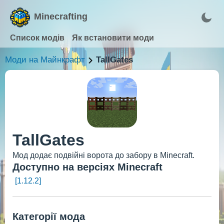
Minecrafting
Список модів
Як встановити моди
Моди на Майнкрафт
TallGates
TallGates
Мод додає подвійні ворота до забору в Minecraft.
Доступно на версіях Minecraft
[1.12.2]
Категорії мода