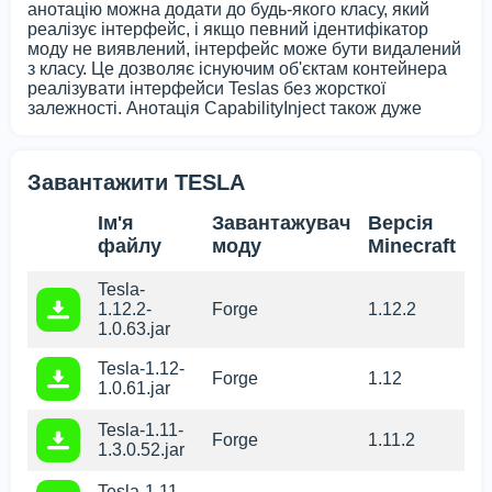
анотацію можна додати до будь-якого класу, який
реалізує інтерфейс, і якщо певний ідентифікатор
моду не виявлений, інтерфейс може бути видалений
з класу. Це дозволяє існуючим об'єктам контейнера
реалізувати інтерфейси Teslas без жорсткої
залежності. Анотація CapabilityInject також дуже
Завантажити TESLA
Ім'я
Завантажувач
Версія
файлу
моду
Minecraft
Tesla-
1.12.2-
Forge
1.12.2
1.0.63.jar
Tesla-1.12-
Forge
1.12
1.0.61.jar
Tesla-1.11-
Forge
1.11.2
1.3.0.52.jar
Tesla-1.11-