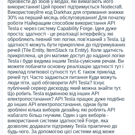
призвести до збоїв у модах, які вимагають його
використання! Цей проект підтримується Nodecraft.
Використовуйте код Darkhax для отримання знижки
30% на перший місяць обслуговування! Для початку
роботи Найкращим способом використання API
Tesla є через систему Capability Forge. Ідея дуже
проста: здатності - це реалізації інтерфейсу, які
обробляють певний тип логіки, пов'язаний з Tesla. Ці
здатності можуть бути прикріплені до підтримуваних
речей (Tile Entity, ItemStack та Entity). Коли здатність
прикріплена, ця річ матиме доступ до наданої логіки
Tesla і буде видима іншим Tesla-сумісним речам. Ви
можете побачити основну реалізацію здатності тут і
приклад плиткової сутності тут. Є також приклад
речей тут. Часто задаються питання Куди можуть
люди піти, щоб обговорити API Tesla? Існує
публічний сервер дискорду, який можна знайти тут.
Що робить Tesla відмінною від інших API
електропостачання? API Tesla працює дуже подібно
до інших API електропостачання, однак були
зроблені кілька виборів дизайну, які роблять API
набагато більш гнучким. Один з цих виборів -
використання системи здатностей Forge, яка
дозволяє додавати підтримку Tesla практично до
будь-чого. За допомогою цієї системи мод може