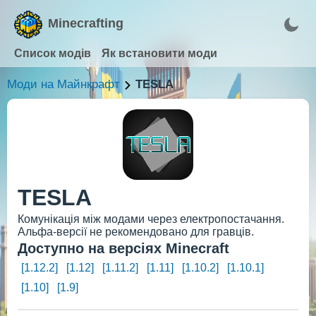
Minecrafting
Список модів
Як встановити моди
Моди на Майнкрафт
TESLA
TESLA
Комунікація між модами через електропостачання.
Альфа-версії не рекомендовано для гравців.
Доступно на версіях Minecraft
[1.12.2]
[1.12]
[1.11.2]
[1.11]
[1.10.2]
[1.10.1]
[1.10]
[1.9]