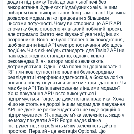
додати підтримку Tesla до ванільної печі без
використання будь-яких підлабузних хаків. Іншим
вибором було використання long замість int. Ця зміна
дозволяє модам легко працювати з більшими
числами потужності. Чому ви створили це API? API
спочатку було створено як цікавий побічний проект,
але отримало багато неочікуваної уваги від інших
розробників. Воно не було створено як походження,
щоб знищити інші API електропостачання або щось
подібне. Чи є які-небудь стандарти для Tesla? API не
накладає жодних стандартів, однак є кілька
рекомендацій, які автори модів закликають
дотримуватися. Один Tesla повинен дорівнювати 1
RF, плиткові сутності не повинні безпосередньо
реалізувати інтерфейси здатностей, а бокова логіка
повинна обслуговуватися через методи здатності. Чи
має бути API Tesla пакетованим з іншими модами?
Хоча пакування API часто виконується і
підтримується Forge, це дуже погана практика. Хоча
ніщо не стоїть на дорозі іншим модам для пакування
API, це дуже не рекомендується і не буде офіційно
підтримуватися. Як працює м'яка залежність, якщо я
не можу пакувати API? Forge надає кілька
інструментів, які роблять м'яку залежність дійсно
простою. Перший - це анотація Optional. Цю