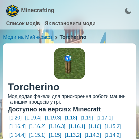
Minecrafting
Список модів
Як встановити моди
Моди на Майнкрафт
Torcherino
Torcherino
Мод додає факели для прискорення роботи машин
та інших процесів у грі.
Доступно на версіях Minecraft
[1.20]
[1.19.4]
[1.19.3]
[1.18]
[1.19]
[1.17.1]
[1.16.4]
[1.16.2]
[1.16.3]
[1.16.1]
[1.16]
[1.15.2]
[1.14.4]
[1.15.1]
[1.15]
[1.13.2]
[1.14.3]
[1.14.2]