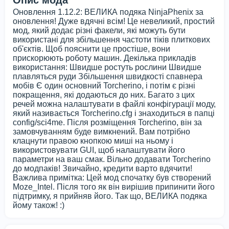
Оновлення 1.12.2: ВЕЛИКА подяка NinjaPhenix за
оновлення! Дуже вдячні всім! Це невеликий, простий
мод, який додає різні факели, які можуть бути
використані для збільшення частоти тіків плиткових
об'єктів. Щоб пояснити це простіше, вони
прискорюють роботу машин. Декілька прикладів
використання: Швидше ростуть рослини Швидше
плавляться руди Збільшення швидкості спавнера
мобів Є один основний Torcherino, і потім є різні
покращення, які додаються до них. Багато з цих
речей можна налаштувати в файлі конфігурації моду,
який називається Torcherino.cfg і знаходиться в папці
config/sci4me. Після розміщення Torcherino, він за
замовчуванням буде вимкнений. Вам потрібно
клацнути правою кнопкою миші на ньому і
використовувати GUI, щоб налаштувати його
параметри на ваш смак. Вільно додавати Torcherino
до модпаків! Звичайно, кредити варто вдячити!
Важлива примітка: Цей мод спочатку був створений
Moze_Intel. Після того як він вирішив припинити його
підтримку, я прийняв його. Так що, ВЕЛИКА подяка
йому також! :)