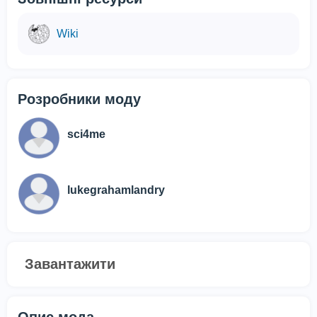
Wiki
Розробники моду
sci4me
lukegrahamlandry
Завантажити
Опис мода