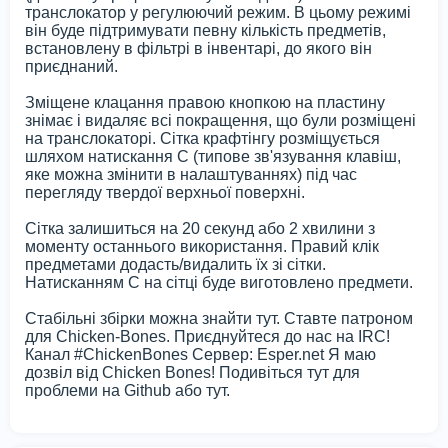
транслокатор у регулюючий режим. В цьому режимі
він буде підтримувати певну кількість предметів,
встановлену в фільтрі в інвентарі, до якого він
приєднаний.
Зміщене клацання правою кнопкою на пластину
знімає і видаляє всі покращення, що були розміщені
на транслокаторі. Сітка крафтінгу розміщується
шляхом натискання C (типове зв'язування клавіш,
яке можна змінити в налаштуваннях) під час
перегляду твердої верхньої поверхні.
Сітка залишиться на 20 секунд або 2 хвилини з
моменту останнього використання. Правий клік
предметами додасть/видалить їх зі сітки.
Натисканням C на сітці буде виготовлено предмети.
Стабільні збірки можна знайти тут. Ставте патроном
для Chicken-Bones. Приєднуйтеся до нас на IRC!
Канал #ChickenBones Сервер: Esper.net Я маю
дозвіл від Chicken Bones! Подивіться тут для
проблеми на Github або тут.