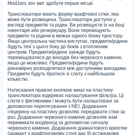
ModJam, він зміг здобути перше місце.
Транслокатори мають форму крафтової сітки, яка
може бути розміщена. Транслокатори доступні у
вигляді предметів та рідин. Ви розміщуєте їх на боці
інвентаря або резервуару. Вони переміщують
предмети та рідини в межах одного блоку простору.
Якщо центральна частина виступає, предмети/рідини
будуть течі з цього боку до боків з втопленим
центром. Предмети/рідини завжди будуть
переміщуватися до виходів без червоного каменю,
якщо це можливо. Предмети/рідини будуть
рівномірно розподілятися між доступними виходами.
Предмети будуть братися зі слоту з найбільшою
кількістю.
Натискання правою кнопкою миші на пластину
транслокатора відкриває налаштування фільтра. Ці
слоти є фіктивними і можуть бути налаштовані за
допомогою перетягування з NEI. Додавання
гліцерину на пластину дозволяє передавати стіки за
раз. Додавання червоного каменю дозволяє вам
перемикати вхід/вихід за допомогою сигналу
червоного каменю. Додавання діамантового крихітки
(діамант у крафтінговому столі дає 9) встановлює