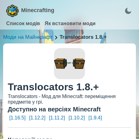
Minecrafting
Список модів
Як встановити моди
Моди на Майнкрафт
Translocators 1.8.+
Translocators 1.8.+
Translocators - Мод для Minecraft: переміщення
предметів у грі.
Доступно на версіях Minecraft
[1.16.5]
[1.12.2]
[1.11.2]
[1.10.2]
[1.9.4]