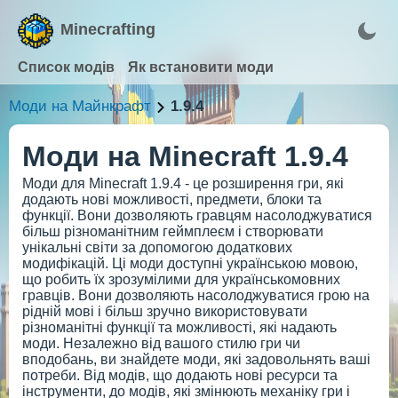
Minecrafting
Список модів
Як встановити моди
Моди на Майнкрафт
1.9.4
Моди на Minecraft 1.9.4
Моди для Minecraft 1.9.4 - це розширення гри, які
додають нові можливості, предмети, блоки та
функції. Вони дозволяють гравцям насолоджуватися
більш різноманітним геймплеєм і створювати
унікальні світи за допомогою додаткових
модифікацій. Ці моди доступні українською мовою,
що робить їх зрозумілими для українськомовних
гравців. Вони дозволяють насолоджуватися грою на
рідній мові і більш зручно використовувати
різноманітні функції та можливості, які надають
моди. Незалежно від вашого стилю гри чи
вподобань, ви знайдете моди, які задовольнять ваші
потреби. Від модів, що додають нові ресурси та
інструменти, до модів, які змінюють механіку гри і