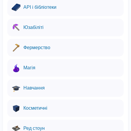
API і бібліотеки
Юзабіліті
Фермерство
Магія
Навчання
Косметичні
Ред стоун