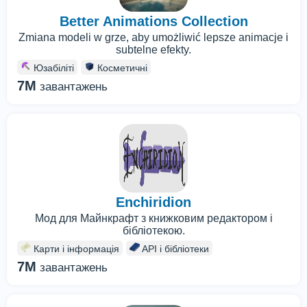
Better Animations Collection
Zmiana modeli w grze, aby umożliwić lepsze animacje i
subtelne efekty.
Юзабіліті
Косметичні
7M
завантажень
Enchiridion
Мод для Майнкрафт з книжковим редактором і
бібліотекою.
Карти і інформація
API і бібліотеки
7M
завантажень