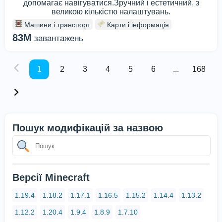
допомагає навігуватися.Зручний і естетичний, з
великою кількістю налаштувань.
Машини і транспорт
Карти і інформація
83M
завантажень
1
2
3
4
5
6
...
168
Пошук модифікацій за назвою
Версії Minecraft
1.19.4
1.18.2
1.17.1
1.16.5
1.15.2
1.14.4
1.13.2
1.12.2
1.20.4
1.9.4
1.8.9
1.7.10