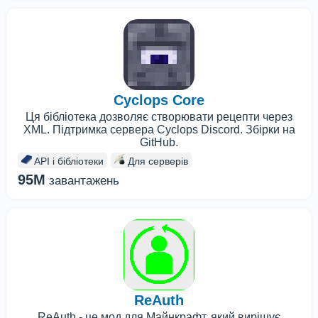
Cyclops Core
Ця бібліотека дозволяє створювати рецепти через
XML. Підтримка сервера Cyclops Discord. Збірки на
GitHub.
API і бібліотеки
Для серверів
95M
завантажень
ReAuth
ReAuth - це мод для Майнкрафт, який вирішує