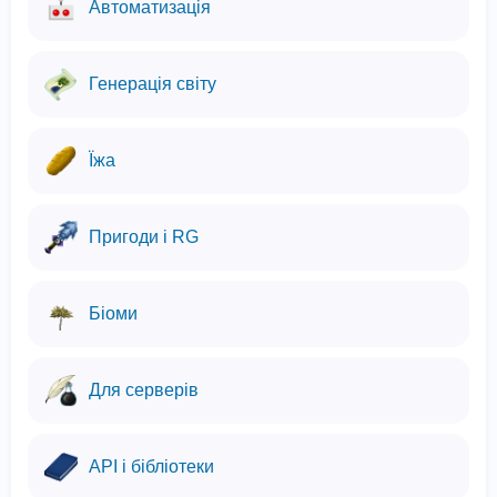
Автоматизація
Генерація світу
Їжа
Пригоди і RG
Біоми
Для серверів
API і бібліотеки