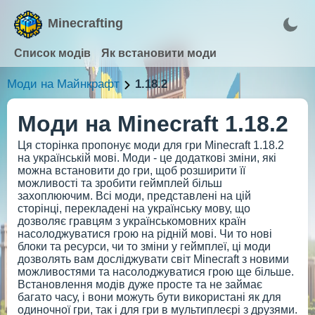
Minecrafting
Список модів
Як встановити моди
Моди на Майнкрафт
1.18.2
Моди на Minecraft 1.18.2
Ця сторінка пропонує моди для гри Minecraft 1.18.2
на українській мові. Моди - це додаткові зміни, які
можна встановити до гри, щоб розширити її
можливості та зробити геймплей більш
захоплюючим. Всі моди, представлені на цій
сторінці, перекладені на українську мову, що
дозволяє гравцям з українськомовних країн
насолоджуватися грою на рідній мові. Чи то нові
блоки та ресурси, чи то зміни у геймплеї, ці моди
дозволять вам досліджувати світ Minecraft з новими
можливостями та насолоджуватися грою ще більше.
Встановлення модів дуже просте та не займає
багато часу, і вони можуть бути використані як для
одиночної гри, так і для гри в мультиплеєрі з друзями.