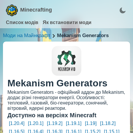
Minecrafting
Список модів
Як встановити моди
Моди на Майнкрафт
Mekanism Generators
Mekanism Generators
Mekanism Generators - офіційний аддон до Mekanism,
додає різні генератори енергії. Особливості:
тепловий, газовий, біо-генератори, сонячний,
вітровий, ядерні реактори.
Доступно на версіях Minecraft
[1.20.4]
[1.20.1]
[1.19.2]
[1.19.1]
[1.19]
[1.18.2]
[1.16.5]
[1.16.4]
[1.16.3]
[1.16.1]
[1.15.2]
[1.15.1]