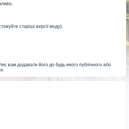
аливо.
товуйте старіші версії моду).
яє вам додавати його до будь-якого публічного або
я.