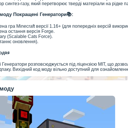
р синтез-газу, який перетворює тверді матеріали на рідке п
моду Покращені Генератори📚:
на гра Minecraft версії 1.16+ (для попередніх версій викорис
на остання версія Forge.
ary (Scalable Cats Force).
таннє оновлення).
од📜
Генератори розповсюджується під ліцензією MIT, що дозвол
паку. Вихідний код моду вільно доступний для ознайомленн
 моду