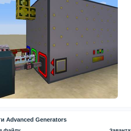
и Advanced Generators
'я файлу
Заванта