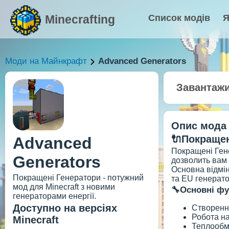
Minecrafting
Список модів
Я
Моди на Майнкрафт
Advanced Generators
Завантаж
Опис мода
🔌Покращен
Advanced
Покращені Гене
Generators
дозволить вам 
Основна відмін
Покращені Генератори - потужний
та EU генерато
мод для Minecraft з новими
🔧Основні фу
генераторами енергії.
Доступно на версіях
Створенн
Робота на
Minecraft
Теплообмі