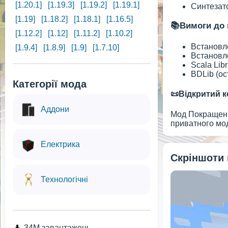
[1.20.1]
[1.19.3]
[1.19.2]
[1.19.1]
Синтезато
[1.19]
[1.18.2]
[1.18.1]
[1.16.5]
📚Вимоги до 
[1.12.2]
[1.12]
[1.11.2]
[1.10.2]
Встановле
[1.9.4]
[1.8.9]
[1.9]
[1.7.10]
Встановле
Scala Libr
BDLib (ос
Категорії мода
📜Відкритий к
Аддони
Мод Покращені 
приватного мод
Електрика
Скріншоти
Технологічні
34M завантажень