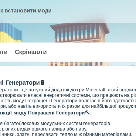
к встановити моди
ити
Скріншоти
і Генератори🔋
ратори - це потужний додаток до гри Minecraft, який вводит
створювати власні енергетичні системи, що працюють на різ
ність моду Покращені Генератори полягає в його здатності
ри, або навіть використати їх разом для найбільшої продукт
нкції моду Покращені Генератори🔨:
я багатоблокових модульних систем генераторів.
 різних видах рідкого палива або пару.
нники, здатні передавати тепло між різними матеріалами.