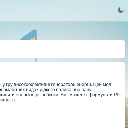
ь у гру високоефективні генератори енергії. Цей мод
номанітних видах рідкого палива або пару.
 живити енергією різні блоки. Ви зможете сформувати RF
ивності.