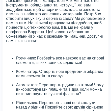
Ласкаво просимо в Лабораторії Алхімії! У нас є всі
інструменти, обладнання та інструкції, які вам
знадобляться, щоб створити своє власне золото та
алмази із набагато дешевших матеріалів. Потрібно
створити вибухівку із овочів із сада? Ми допоможемо
вам і з цим. Наші вчені працювали цілодобово, щоб
принести цю технологію вам. (Ні, ми не крали у
професора Воррена. Цей чоловік абсолютно
божевільний!) У нас є різноманітні машини, доступні
вам, включаючи:
Розчинник: Розберіть все навколо вас на сирові
елементи, з яких вони складаються!
Комбінатор: Створіть нові предмети зі зібраних
вами елементів та сполук!
Атомізатор: Перетворіть рідини на атоми! Чому
використовувати пляшки та відра, коли можна
використовувати сучасні флакони?
Ріднильник: Перетворіть ваші нові сполуки
назад у рідини! Покрийте своїх друзів сірчаною