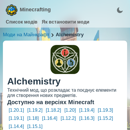
Minecrafting
Список модів
Як встановити моди
Моди на Майнкрафт
Alchemistry
Alchemistry
Технічний мод, що розкладає та поєднує елементи
для створення нових предметів.
Доступно на версіях Minecraft
[1.20.1]
[1.19.2]
[1.18.2]
[1.20]
[1.19.4]
[1.19.3]
[1.19.1]
[1.18]
[1.16.4]
[1.12.2]
[1.16.3]
[1.15.2]
[1.14.4]
[1.15.1]