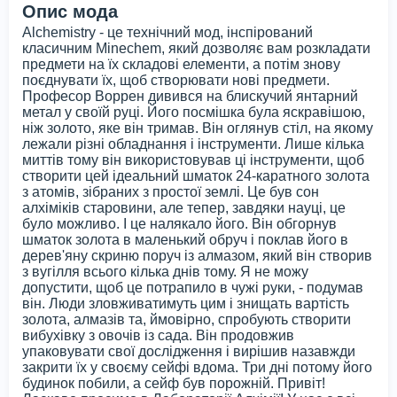
Опис мода
Alchemistry - це технічний мод, інспірований
класичним Minechem, який дозволяє вам розкладати
предмети на їх складові елементи, а потім знову
поєднувати їх, щоб створювати нові предмети.
Професор Воррен дивився на блискучий янтарний
метал у своїй руці. Його посмішка була яскравішою,
ніж золото, яке він тримав. Він оглянув стіл, на якому
лежали різні обладнання і інструменти. Лише кілька
миттів тому він використовував ці інструменти, щоб
створити цей ідеальний шматок 24-каратного золота
з атомів, зібраних з простої землі. Це був сон
алхіміків старовини, але тепер, завдяки науці, це
було можливо. І це налякало його. Він обгорнув
шматок золота в маленький обруч і поклав його в
дерев'яну скриню поруч із алмазом, який він створив
з вугілля всього кілька днів тому. Я не можу
допустити, щоб це потрапило в чужі руки, - подумав
він. Люди зловживатимуть цим і знищать вартість
золота, алмазів та, ймовірно, спробують створити
вибухівку з овочів із сада. Він продовжив
упаковувати свої дослідження і вирішив назавжди
закрити їх у своєму сейфі вдома. Три дні потому його
будинок побили, а сейф був порожній. Привіт!