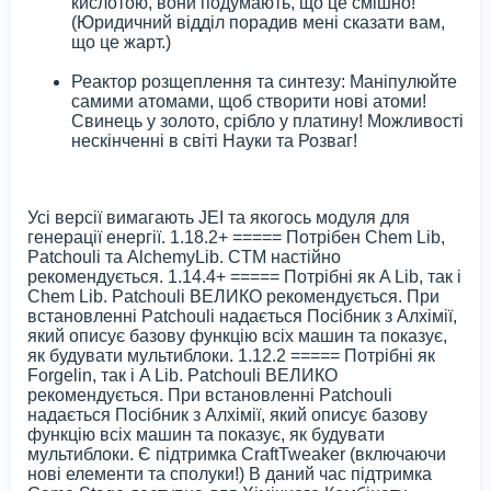
кислотою, вони подумають, що це смішно!
(Юридичний відділ порадив мені сказати вам,
що це жарт.)
Реактор розщеплення та синтезу: Маніпулюйте
самими атомами, щоб створити нові атоми!
Свинець у золото, срібло у платину! Можливості
нескінченні в світі Науки та Розваг!
Усі версії вимагають JEI та якогось модуля для
генерації енергії. 1.18.2+ ===== Потрібен Chem Lib,
Patchouli та AlchemyLib. CTM настійно
рекомендується. 1.14.4+ ===== Потрібні як A Lib, так і
Chem Lib. Patchouli ВЕЛИКО рекомендується. При
встановленні Patchouli надається Посібник з Алхімії,
який описує базову функцію всіх машин та показує,
як будувати мультиблоки. 1.12.2 ===== Потрібні як
Forgelin, так і A Lib. Patchouli ВЕЛИКО
рекомендується. При встановленні Patchouli
надається Посібник з Алхімії, який описує базову
функцію всіх машин та показує, як будувати
мультиблоки. Є підтримка CraftTweaker (включаючи
нові елементи та сполуки!) В даний час підтримка