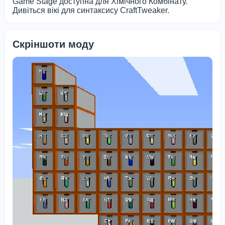
Game Stage доступна для Хімічного Комбінату.
Дивіться вікі для синтаксису CraftTweaker.
Скріншоти моду