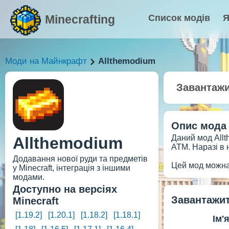
Minecrafting
Список модів
Я
Моди на Майнкрафт
Allthemodium
Завантаж
Опис мода
Даний мод Allth
Allthemodium
ATM. Наразі в н
Додавання нової руди та предметів
Цей мод можна 
у Minecraft, інтеграція з іншими
модами.
Доступно на версіях
Завантажит
Minecraft
[1.19.2]
[1.20.1]
[1.18.2]
[1.18.1]
Ім'