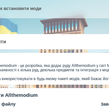
к встановити моди
ити
emodium - це розробка, яка додає руду Allthemodium у світ M
аявності є кілька руд, декілька предметів та інтеграція з мод
використовувати в будь-якому пакеті модів, який бажає йог
и Allthemodium
я файлу
Зав