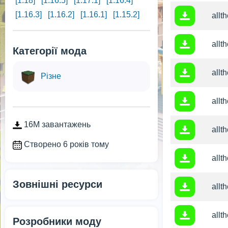
[1.18]
[1.16.5]
[1.17.1]
[1.16.4]
[1.16.3]
[1.16.2]
[1.16.1]
[1.15.2]
allt
allt
Категорії мода
allt
Різне
allt
16M завантажень
allt
Створено 6 років тому
allt
Зовнішні ресурси
allt
allt
Розробники моду