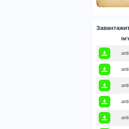
Завантажит
Ім
ant
ant
ant
ant
ant