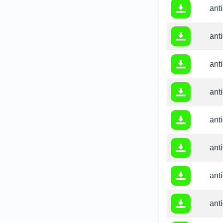
anti
ant
ant
anti
anti
ant
ant
anti