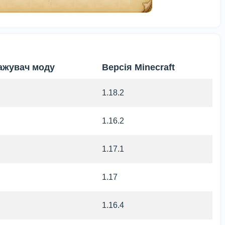
ажувач моду
Версія Minecraft
1.18.2
1.16.2
1.17.1
1.17
1.16.4