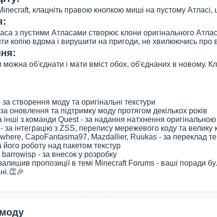
 Minecraft, клацніть правою кнопкою миші на пустому Атласі
я:
са з пустими Атласами створює клони оригінального Атласа.
и копію вдома і вирушити на пригоди, не хвилюючись про 
ня:
и можна об'єднати і мати вміст обох, об'єднаних в новому.
 - за створення моду та оригінальні текстури
 за оновлення та підтримку моду протягом декількох років
а інші з команди Quest - за надання натхнення оригінальною
 - за інтеграцію з ZSS, перепису мережевого коду та велику 
ywhere, CapoFantasma97, Mazdallier, Ruukas - за переклад те
 за його роботу над пакетом текстур
 barrowisp - за внесок у розробку
 залишив пропозиції в темі Minecraft Forums - ваші поради б
ні.👏🎉
 моду