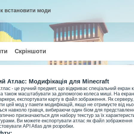
к встановити моди
ити
Скріншоти
й Атлас: Модифікація для Minecraft
лас - це ручний предмет, що відкриває спеціальний екран к
, а також масштабувати за допомогою колеса миші. На екрані
ркери, експортувати карту в файл зображення. Як серверу, 
и цей мод у пакети модифікацій, якщо не отримуєте від ньо
ься навколо гравця, вибираючи один біом для представлення
тично призначаються для набору текстур за їх характеристи
урами. Ви можете експортувати атлас як файл зображення 
товувати API Atlas для розробки.
фту: