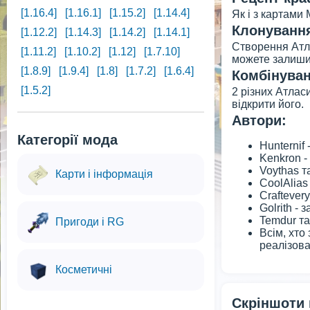
[1.16.4]
[1.16.1]
[1.15.2]
[1.14.4]
Як і з картами
Клонуванн
[1.12.2]
[1.14.3]
[1.14.2]
[1.14.1]
Створення Атла
[1.11.2]
[1.10.2]
[1.12]
[1.7.10]
можете залишит
[1.8.9]
[1.9.4]
[1.8]
[1.7.2]
[1.6.4]
Комбінуван
[1.5.2]
2 різних Атлас
відкрити його.
Автори:
Категорії мода
Hunternif
Kenkron -
Voythas т
Карти і інформація
CoolAlias
Craftever
Golrith -
Temdur та
Пригоди і RG
Всім, хто
реалізова
Косметичні
Скріншоти