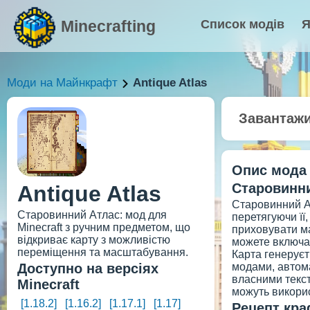
Minecrafting
Список модів
Я
Моди на Майнкрафт
Antique Atlas
Завантаж
Опис мода
Старовинни
Antique Atlas
Старовинний Ат
Старовинний Атлас: мод для
перетягуючи її
Minecraft з ручним предметом, що
приховувати ма
відкриває карту з можливістю
можете включат
переміщення та масштабування.
Карта генеруєт
Доступно на версіях
модами, автома
власними текст
Minecraft
можуть викорис
[1.18.2]
[1.16.2]
[1.17.1]
[1.17]
Рецепт кра