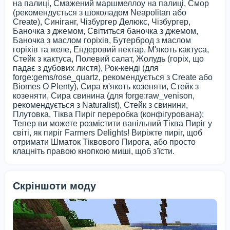
на палиці, Смажений маршмеллоу на палиці, Смор
(рекомендується з шоколадом Neapolitan або
Create), Синіганг, Чізбургер Делюкс, Чізбургер,
Баночка з джемом, Світиться баночка з джемом,
Баночка з маслом горіхів, Бутерброд з маслом
горіхів та желе, Ендеровий нектар, М'якоть кактуса,
Стейк з кактуса, Полевий салат, Жолудь (горіх, що
падає з дубових листя), Рок-кенді (для
forge:gems/rose_quartz, рекомендується з Create або
Biomes O Plenty), Сира м'якоть козеняти, Стейк з
козеняти, Сира свинина (для forge:raw_venison,
рекомендується з Naturalist), Стейк з свинини,
Плутовка, Тіква Пиріг переробка (конфігурована):
Тепер ви можете розмістити ванільний Тіква Пиріг у
світі, як пиріг Farmers Delights! Виріжте пиріг, щоб
отримати Шматок Тіквового Пирога, або просто
клацніть правою кнопкою миші, щоб з'їсти.
Скріншоти моду