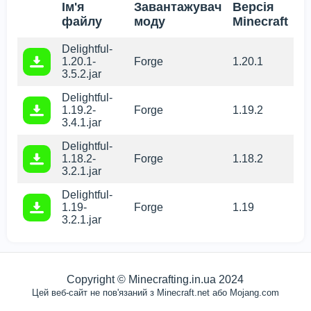
Ім'я
Завантажувач
Версія
файлу
моду
Minecraft
Delightful-
1.20.1-
Forge
1.20.1
3.5.2.jar
Delightful-
1.19.2-
Forge
1.19.2
3.4.1.jar
Delightful-
1.18.2-
Forge
1.18.2
3.2.1.jar
Delightful-
Ми використовуємо файли cookie
1.19-
Forge
1.19
3.2.1.jar
Цей веб-сайт використовує файли cookie, щоб
забезпечити вам найкращий досвід роботи на нашому
сайті.
ЗРОЗУМІЛО.
Copyright © Minecrafting.in.ua 2024
Цей веб-сайт не пов'язаний з Minecraft.net або Mojang.com