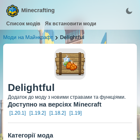
Minecrafting
Список модів
Як встановити моди
Моди на Майнкрафт
Delightful
Delightful
Додаток до моду з новими стравами та функціями.
Доступно на версіях Minecraft
[1.20.1]
[1.19.2]
[1.18.2]
[1.19]
Категорії мода