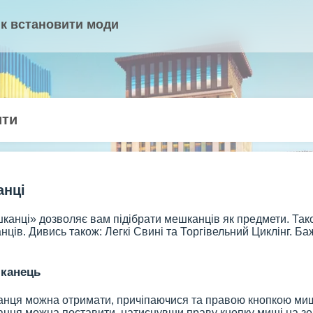
к встановити моди
ити
анці
канці» дозволяє вам підібрати мешканців як предмети. Так
ців. Дивись також: Легкі Свині та Торгівельний Циклінг. Б
канець
нця можна отримати, причіпаючися та правою кнопкою миш
нця можна поставити, натиснувши праву кнопку миші на зе