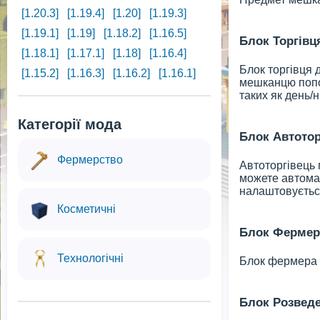
[1.20.3]
[1.19.4]
[1.20]
[1.19.3]
[1.19.1]
[1.19]
[1.18.2]
[1.16.5]
Блок Торгівц
[1.18.1]
[1.17.1]
[1.18]
[1.16.4]
Блок торгівця 
[1.15.2]
[1.16.3]
[1.16.2]
[1.16.1]
мешканцю попов
таких як день/н
Категорії мода
Блок Автотор
Фермерство
Автоторгівець 
можете автомат
налаштовуєтьс
Косметичні
Блок Фермер
Технологічні
Блок фермера м
Блок Розвед