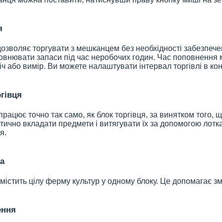
я
дозволяє торгувати з мешканцем без необхідності забезпеч
нювати запаси під час неробочих годин. Час поповнення м
іч або вимір. Ви можете налаштувати інтервал торгівлі в кон
гівця
працює точно так само, як блок торгівця, за винятком того, 
ично вкладати предмети і витягувати їх за допомогою лотк
я.
а
істить цілу ферму культур у одному блоку. Це допомагає зм
ення