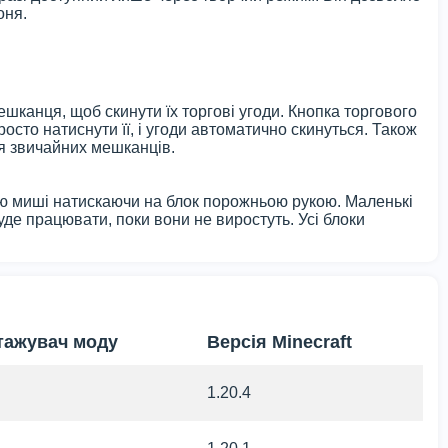
оня.
шканця, щоб скинути їх торгові угоди. Кнопка торгового
сто натиснути її, і угоди автоматично скинуться. Також
я звичайних мешканців.
ою миші натискаючи на блок порожньою рукою. Маленькі
уде працювати, поки вони не виростуть. Усі блоки
тажувач моду
Версія Minecraft
1.20.4