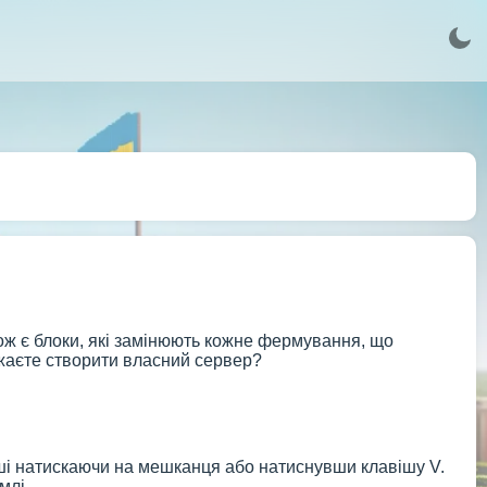
ож є блоки, які замінюють кожне фермування, що
ажаєте створити власний сервер?
і натискаючи на мешканця або натиснувши клавішу V.
млі.