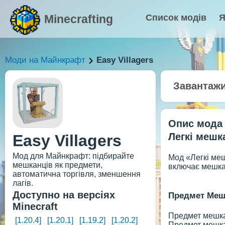
Minecrafting
Список модів
Я
Моди на Майнкрафт
Easy Villagers
Завантаж
Опис мода
Легкі мешк
Easy Villagers
Мод для Майнкрафт: підбирайте
Мод «Легкі меш
мешканців як предмети,
включає мешкан
автоматична торгівля, зменшення
лагів.
Доступно на версіях
Предмет Меш
Minecraft
Предмет мешка
[1.20.4]
[1.20.1]
[1.19.2]
[1.20.2]
Предмет мешка