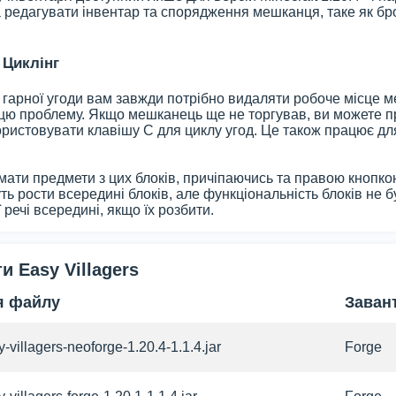
 редагувати інвентар та спорядження мешканця, таке як бр
 Циклінг
 гарної угоди вам завжди потрібно видаляти робоче місце ме
цю проблему. Якщо мешканець ще не торгував, ви можете про
ристовувати клавішу C для циклу угод. Це також працює дл
ати предмети з цих блоків, причіпаючись та правою кнопк
ь рости всередині блоків, але функціональність блоків не б
 речі всередині, якщо їх розбити.
и Easy Villagers
'я файлу
Заван
-villagers-neoforge-1.20.4-1.1.4.jar
Forge