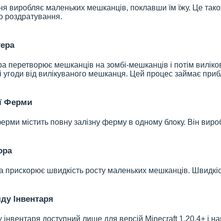
я виробляє маленьких мешканців, поклавши їм їжу. Це тако
о роздратування.
тера
а перетворює мешканців на зомбі-мешканців і потім виліков
 угоди від вилікуваного мешканця. Цей процес займає прибл
ї Ферми
ферми містить повну залізну ферму в одному блоку. Він виро
ора
а прискорює швидкість росту маленьких мешканців. Швидкіст
ду Інвентаря
 інвентаря доступний лише для версій Minecraft 1.20.4+ і н