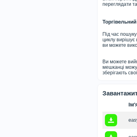
переглядати та
Торгівельний
Під час пошуку
циклу вирішує 
ви можете вико
Ви можете вийм
мешканці можут
зберігають свої
Завантажит
Ім
easy