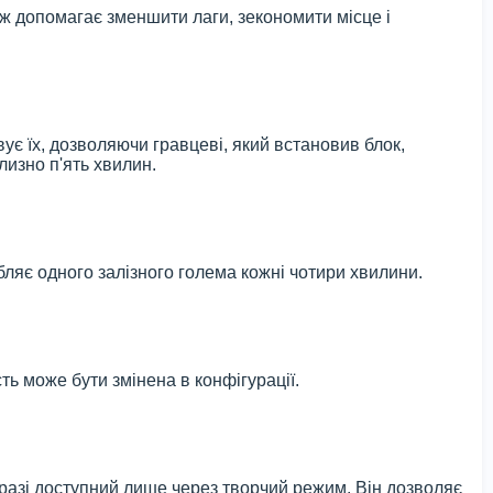
ж допомагає зменшити лаги, зекономити місце і
ує їх, дозволяючи гравцеві, який встановив блок,
изно п'ять хвилин.
бляє одного залізного голема кожні чотири хвилини.
ь може бути змінена в конфігурації.
аразі доступний лише через творчий режим. Він дозволяє