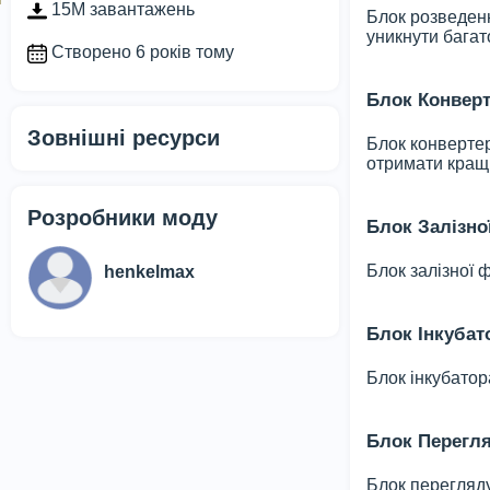
15M завантажень
Блок розведенн
уникнути багат
Створено 6 років тому
Блок Конвер
Зовнішні ресурси
Блок конвертер
отримати кращі
Розробники моду
Блок Залізно
Блок залізної 
henkelmax
Блок Інкубат
Блок інкубатор
Блок Перегля
Блок перегляду