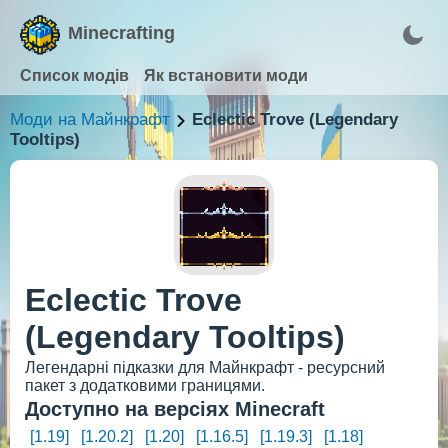
Minecrafting
Список модів
Як встановити моди
Моди на Майнкрафт
Eclectic Trove (Legendary
Tooltips)
Eclectic Trove
(Legendary Tooltips)
Легендарні підказки для Майнкрафт - ресурсний
пакет з додатковими границями.
Доступно на версіях Minecraft
[1.19]
[1.20.2]
[1.20]
[1.16.5]
[1.19.3]
[1.18]