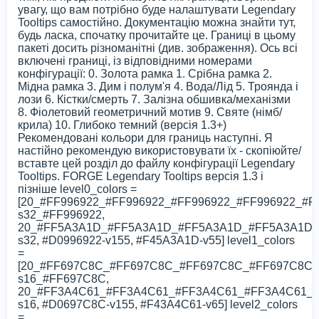
увагу, що вам потрібно буде налаштувати Legendary
Tooltips самостійно. Документацію можна знайти тут,
будь ласка, спочатку прочитайте це. Границі в цьому
пакеті досить різноманітні (див. зображення). Ось всі
включені границі, із відповідними номерами
конфігурації: 0. Золота рамка 1. Срібна рамка 2.
Мідна рамка 3. Дим і полум'я 4. Вода/Лід 5. Троянда і
лози 6. Кістки/смерть 7. Залізна обшивка/механізми
8. Фіолетовий геометричний мотив 9. Святе (німб/
крила) 10. Глибоко темний (версія 1.3+)
Рекомендовані кольори для границь наступні. Я
настійно рекомендую використовувати їх - скопіюйте/
вставте цей розділ до файлу конфігурації Legendary
Tooltips. FORGE Legendary Tooltips версія 1.3 і
пізніше level0_colors =
[20_#FF996922_#FF996922_#FF996922_#FF996922_#F
s32_#FF996922,
20_#FF5A3A1D_#FF5A3A1D_#FF5A3A1D_#FF5A3A1D_
s32, #D0996922-v155, #F45A3A1D-v55] level1_colors
=
[20_#FF697C8C_#FF697C8C_#FF697C8C_#FF697C8C
s16_#FF697C8C,
20_#FF3A4C61_#FF3A4C61_#FF3A4C61_#FF3A4C61_
s16, #D0697C8C-v155, #F43A4C61-v65] level2_colors
=