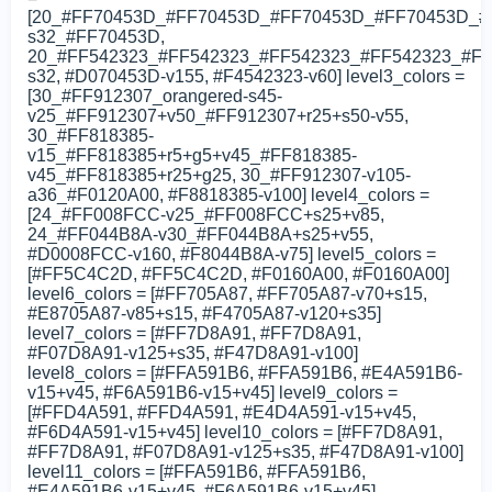
[20_#FF70453D_#FF70453D_#FF70453D_#FF70453D_#
s32_#FF70453D,
20_#FF542323_#FF542323_#FF542323_#FF542323_#FF
s32, #D070453D-v155, #F4542323-v60] level3_colors =
[30_#FF912307_orangered-s45-
v25_#FF912307+v50_#FF912307+r25+s50-v55,
30_#FF818385-
v15_#FF818385+r5+g5+v45_#FF818385-
v45_#FF818385+r25+g25, 30_#FF912307-v105-
a36_#F0120A00, #F8818385-v100] level4_colors =
[24_#FF008FCC-v25_#FF008FCC+s25+v85,
24_#FF044B8A-v30_#FF044B8A+s25+v55,
#D0008FCC-v160, #F8044B8A-v75] level5_colors =
[#FF5C4C2D, #FF5C4C2D, #F0160A00, #F0160A00]
level6_colors = [#FF705A87, #FF705A87-v70+s15,
#E8705A87-v85+s15, #F4705A87-v120+s35]
level7_colors = [#FF7D8A91, #FF7D8A91,
#F07D8A91-v125+s35, #F47D8A91-v100]
level8_colors = [#FFA591B6, #FFA591B6, #E4A591B6-
v15+v45, #F6A591B6-v15+v45] level9_colors =
[#FFD4A591, #FFD4A591, #E4D4A591-v15+v45,
#F6D4A591-v15+v45] level10_colors = [#FF7D8A91,
#FF7D8A91, #F07D8A91-v125+s35, #F47D8A91-v100]
level11_colors = [#FFA591B6, #FFA591B6,
#E4A591B6-v15+v45, #F6A591B6-v15+v45]