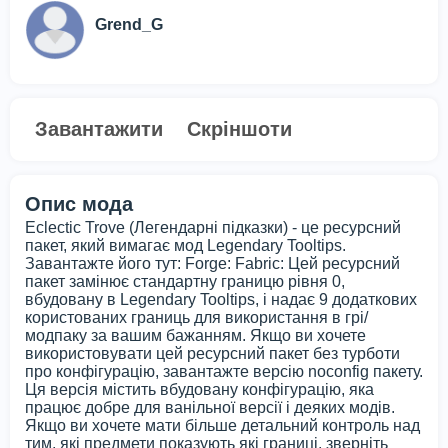
Grend_G
Завантажити
Скріншоти
Опис мода
Eclectic Trove (Легендарні підказки) - це ресурсний
пакет, який вимагає мод Legendary Tooltips.
Завантажте його тут: Forge: Fabric: Цей ресурсний
пакет замінює стандартну границю рівня 0,
вбудовану в Legendary Tooltips, і надає 9 додаткових
користованих границь для використання в грі/
модпаку за вашим бажанням. Якщо ви хочете
використовувати цей ресурсний пакет без турботи
про конфігурацію, завантажте версію noconfig пакету.
Ця версія містить вбудовану конфігурацію, яка
працює добре для ванільної версії і деяких модів.
Якщо ви хочете мати більше детальний контроль над
тим, які предмети показують які границі, зверніть