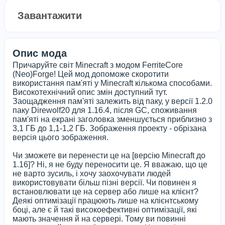
Завантажити
Опис мода
Причаруйте світ Minecraft з модом FerriteCore
(Neo)Forge! Цей мод допоможе скоротити
використання пам'яті у Minecraft кількома способами.
Високотехнічний опис змін доступний тут.
Заощадження пам'яті залежить від паку, у версії 1.2.0
паку Direwolf20 для 1.16.4, після GC, споживання
пам'яті на екрані заголовка зменшується приблизно з
3,1 ГБ до 1,1-1,2 ГБ. Зображення проекту - обрізана
версія цього зображення.
Чи зможете ви перенести це на [версію Minecraft до
1.16]? Ні, я не буду переносити це. Я вважаю, що це
не варто зусиль, і хочу заохочувати людей
використовувати більш пізні версії. Чи повинен я
встановлювати це на сервер або лише на клієнт?
Деякі оптимізації працюють лише на клієнтському
боці, але є й такі високоефективні оптимізації, які
мають значення й на сервері. Тому ви повинні