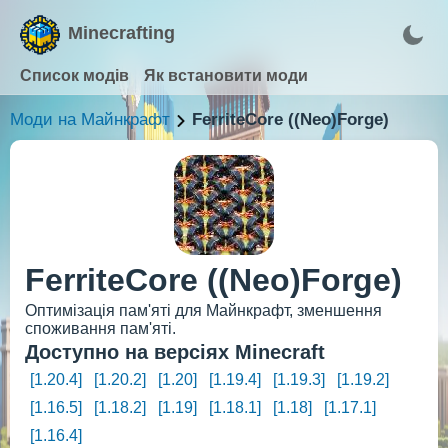
Minecrafting
Список модів
Як встановити моди
Моди на Майнкрафт
FerriteCore ((Neo)Forge)
FerriteCore ((Neo)Forge)
Оптимізація пам'яті для Майнкрафт, зменшення
споживання пам'яті.
Доступно на версіях Minecraft
[1.20.4]
[1.20.2]
[1.20]
[1.19.4]
[1.19.3]
[1.19.2]
[1.16.5]
[1.18.2]
[1.19]
[1.18.1]
[1.18]
[1.17.1]
[1.16.4]