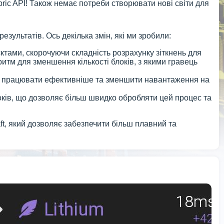
ric API! Також немає потреби створювати нові світи для
езультатів. Ось декілька змін, які ми зробили:
ктами, скорочуючи складність розрахунку зіткнень для
итм для зменшення кількості блоків, з якими гравець
 їм працювати ефективніше та зменшити навантаження на
оків, що дозволяє більш швидко обробляти цей процес та
aft, який дозволяє забезпечити більш плавний та