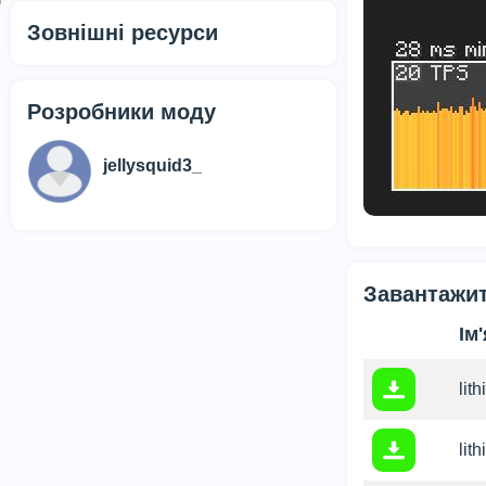
Зовнішні ресурси
Розробники моду
jellysquid3_
Завантажити
Ім
lit
lit