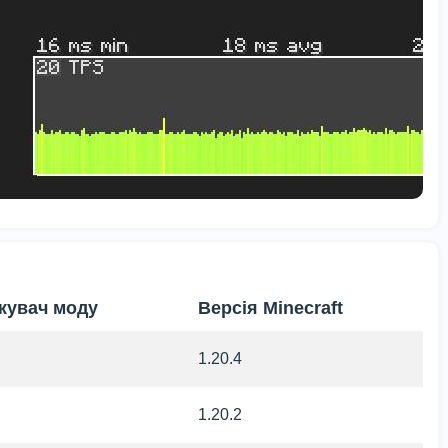
жувач моду
Версія Minecraft
1.20.4
1.20.2