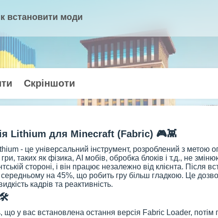
к встановити моди
ити
Скріншоти
 Lithium для Minecraft (Fabric) 🎮👾
thium - це універсальний інструмент, розроблений з метою о
 гри, таких як фізика, AI мобів, обробка блоків і т.д., не з
нтській стороні, і він працює незалежно від клієнта. Після 
 середньому на 45%, що робить гру більш гладкою. Це дозв
дкість кадрів та реактивність.
️
 що у вас встановлена остання версія Fabric Loader, потім 