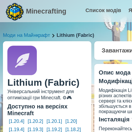
Minecrafting
Список модів
Я
Моди на Майнкрафт
Lithium (Fabric)
Завантаж
Опис мода
Lithium (Fabric)
Модифікація
Модифікація Li
Універсальний інструмент для
різних аспектів
оптимізації гри Minecraft. ⚙️🎮
сервері та кліє
Доступно на версіях
збільшується в
покращуючи шви
Minecraft
Інсталяція 
[1.20.4]
[1.20.2]
[1.20.1]
[1.20]
Переконайтесь,
[1.19.4]
[1.19.3]
[1.19.2]
[1.18.2]