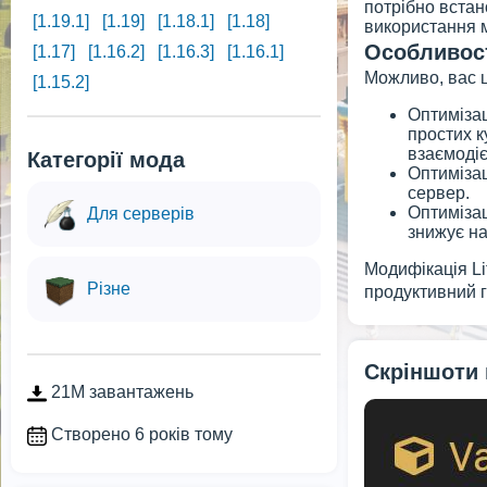
потрібно встан
[1.19.1]
[1.19]
[1.18.1]
[1.18]
використання 
Особливост
[1.17]
[1.16.2]
[1.16.3]
[1.16.1]
Можливо, вас ці
[1.15.2]
Оптимізац
простих к
взаємодіє
Категорії мода
Оптимізац
сервер.
Оптимізац
Для серверів
знижує н
Модифікація Li
Різне
продуктивний г
Скріншоти
21M завантажень
Створено 6 років тому