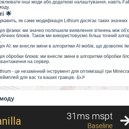
овлювати інші моди або додаткові налаштування, навіть Fab
моду.
і 🌟
кавить, як саме модифікація Lithium досягає таких значних р
ія фізики: ми значно поліпшили виявлення зіткнень між об'є
убічних блоків. Також ми використовуємо більш точний алгор
.
ія AI: ми внесли зміни в алгоритми AI мобів, що дозволяє
ія обробки блоків: ми внесли зміни в алгоритми обробки бл
авантаження на сервер.
thium - це незамінний інструмент для оптимізації гри Minecr
еймплей для вас та ваших гравців. 👍🎉
 моду