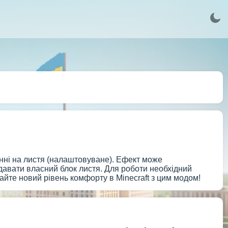
інні на листя (налаштовуване). Ефект може
одавати власний блок листя. Для роботи необхідний
майте новий рівень комфорту в Minecraft з цим модом!