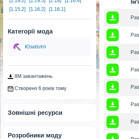
[1.19.2]
[1.19.3]
[1.18]
[1.16.4]
Ім
[1.15.2]
[1.16.2]
[1.16.1]
Pas
Категорії мода
Pas
Юзабіліті
Pas
Pas
8M завантажень
Pas
Створено 6 років тому
Pas
Зовнішні ресурси
Pas
Розробники моду