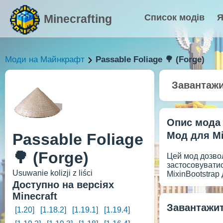
Minecrafting
Список модів
Я
Моди на Майнкрафт
Passable Foliage 🌳 (Forge)
Завантаж
Опис мода
Мод для Min
Passable Foliage
🌳 (Forge)
Цей мод дозвол
застосовуватис
Usuwanie kolizji z liści
MixinBootstrap
Доступно на версіях
Minecraft
Завантажити
[1.20]
[1.18.2]
[1.19.1]
[1.19.4]