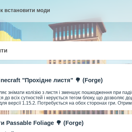
к встановити моди
ити
ecraft "Прохідне листя" 🌳 (Forge)
яє знімати колізію з листя і зменшує пошкодження при пад
я до всіх сутностей і керується тегом блоку, що дозволяє д
 для версії 1.15.2. Потребується на обох сторонах гри. Отри
 Passable Foliage 🌳 (Forge)