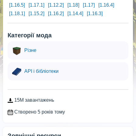
[1.16.5]
[1.17.1]
[1.12.2]
[1.18]
[1.17]
[1.16.4]
[1.18.1]
[1.15.2]
[1.16.2]
[1.14.4]
[1.16.3]
Категорії мода
Різне
API і бібліотеки
15M завантажень
Створено 5 років тому
Зовнішні ресурси