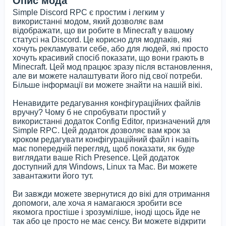
Опис мода
Simple Discord RPC є простим і легким у
використанні модом, який дозволяє вам
відображати, що ви робите в Minecraft у вашому
статусі на Discord. Це корисно для модпаків, які
хочуть рекламувати себе, або для людей, які просто
хочуть красивий спосіб показати, що вони грають в
Minecraft. Цей мод працює зразу після встановлення,
але ви можете налаштувати його під свої потреби.
Більше інформації ви можете знайти на нашій вікі.
Ненавидите редагування конфігураційних файлів
вручну? Чому б не спробувати простий у
використанні додаток Config Editor, призначений для
Simple RPC. Цей додаток дозволяє вам крок за
кроком редагувати конфігураційний файл і навіть
має попередній перегляд, щоб показати, як буде
виглядати ваше Rich Presence. Цей додаток
доступний для Windows, Linux та Mac. Ви можете
завантажити його тут.
Ви завжди можете звернутися до вікі для отримання
допомоги, але хоча я намагаюся зробити все
якомога простіше і зрозуміліше, іноді щось йде не
так або це просто не має сенсу. Ви можете відкрити