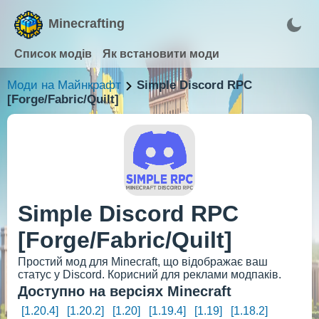
Minecrafting
Список модів
Як встановити моди
Моди на Майнкрафт
Simple Discord RPC
[Forge/Fabric/Quilt]
Simple Discord RPC
[Forge/Fabric/Quilt]
Простий мод для Minecraft, що відображає ваш
статус у Discord. Корисний для реклами модпаків.
Доступно на версіях Minecraft
[1.20.4]
[1.20.2]
[1.20]
[1.19.4]
[1.19]
[1.18.2]