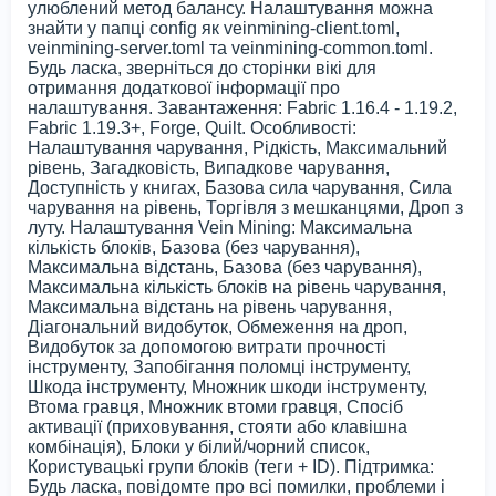
улюблений метод балансу. Налаштування можна
знайти у папці config як veinmining-client.toml,
veinmining-server.toml та veinmining-common.toml.
Будь ласка, зверніться до сторінки вікі для
отримання додаткової інформації про
налаштування. Завантаження: Fabric 1.16.4 - 1.19.2,
Fabric 1.19.3+, Forge, Quilt. Особливості:
Налаштування чарування, Рідкість, Максимальний
рівень, Загадковість, Випадкове чарування,
Доступність у книгах, Базова сила чарування, Сила
чарування на рівень, Торгівля з мешканцями, Дроп з
луту. Налаштування Vein Mining: Максимальна
кількість блоків, Базова (без чарування),
Максимальна відстань, Базова (без чарування),
Максимальна кількість блоків на рівень чарування,
Максимальна відстань на рівень чарування,
Діагональний видобуток, Обмеження на дроп,
Видобуток за допомогою витрати прочності
інструменту, Запобігання поломці інструменту,
Шкода інструменту, Множник шкоди інструменту,
Втома гравця, Множник втоми гравця, Спосіб
активації (приховування, стояти або клавішна
комбінація), Блоки у білий/чорний список,
Користувацькі групи блоків (теги + ID). Підтримка:
Будь ласка, повідомте про всі помилки, проблеми і