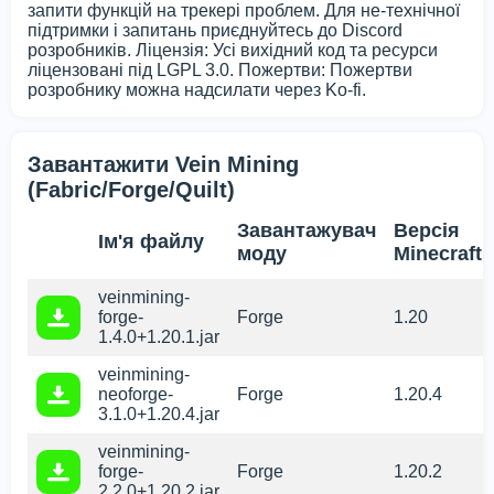
запити функцій на трекері проблем. Для не-технічної
підтримки і запитань приєднуйтесь до Discord
розробників. Ліцензія: Усі вихідний код та ресурси
ліцензовані під LGPL 3.0. Пожертви: Пожертви
розробнику можна надсилати через Ko-fi.
Завантажити Vein Mining
(Fabric/Forge/Quilt)
Завантажувач
Версія
Ім'я файлу
моду
Minecraft
veinmining-
forge-
Forge
1.20
1.4.0+1.20.1.jar
veinmining-
neoforge-
Forge
1.20.4
3.1.0+1.20.4.jar
veinmining-
forge-
Forge
1.20.2
2.2.0+1.20.2.jar