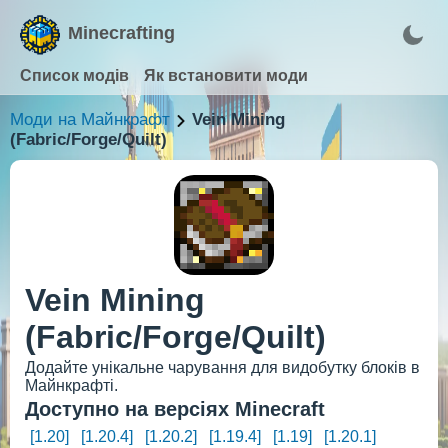
Minecrafting
Список модів
Як встановити моди
Моди на Майнкрафт
Vein Mining
(Fabric/Forge/Quilt)
Vein Mining
(Fabric/Forge/Quilt)
Додайте унікальне чарування для видобутку блоків в
Майнкрафті.
Доступно на версіях Minecraft
[1.20]
[1.20.4]
[1.20.2]
[1.19.4]
[1.19]
[1.20.1]