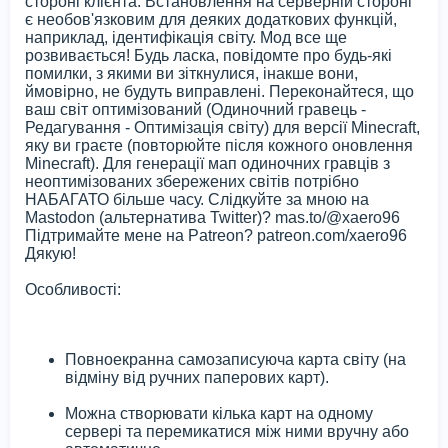
стороні клієнта. Встановлення на серверній стороні
є необов'язковим для деяких додаткових функцій,
наприклад, ідентифікація світу. Мод все ще
розвивається! Будь ласка, повідомте про будь-які
помилки, з якими ви зіткнулися, інакше вони,
ймовірно, не будуть виправлені. Переконайтеся, що
ваш світ оптимізований (Одиночний гравець -
Редагування - Оптимізація світу) для версії Minecraft,
яку ви граєте (повторюйте після кожного оновлення
Minecraft). Для генерації мап одиночних гравців з
неоптимізованих збережених світів потрібно
НАБАГАТО більше часу. Слідкуйте за мною на
Mastodon (альтернатива Twitter)? mas.to/@xaero96
Підтримайте мене на Patreon? patreon.com/xaero96
Дякую!
Особливості:
Повноекранна самозаписуюча карта світу (на
відміну від ручних паперових карт).
Можна створювати кілька карт на одному
сервері та перемикатися між ними вручну або