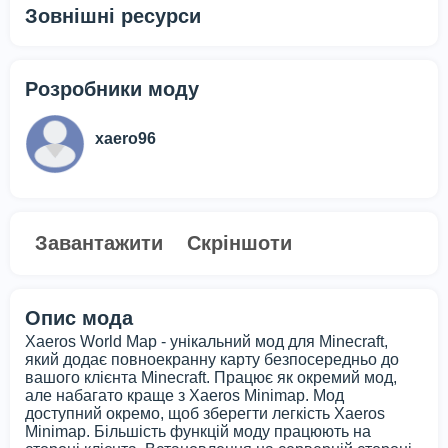
Зовнішні ресурси
Розробники моду
xaero96
Завантажити
Скріншоти
Опис мода
Xaeros World Map - унікальний мод для Minecraft,
який додає повноекранну карту безпосередньо до
вашого клієнта Minecraft. Працює як окремий мод,
але набагато краще з Xaeros Minimap. Мод
доступний окремо, щоб зберегти легкість Xaeros
Minimap. Більшість функцій моду працюють на