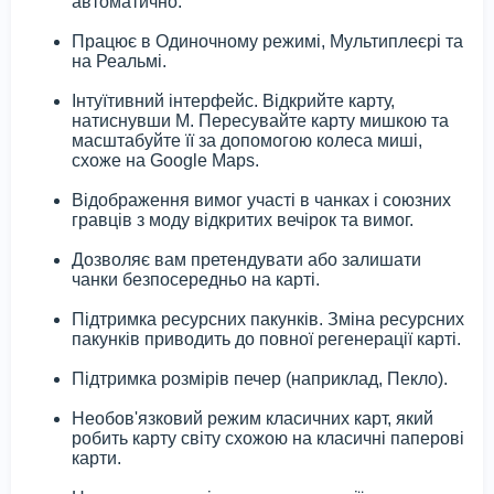
автоматично.
Працює в Одиночному режимі, Мультиплеєрі та
на Реальмі.
Інтуїтивний інтерфейс. Відкрийте карту,
натиснувши M. Пересувайте карту мишкою та
масштабуйте її за допомогою колеса миші,
схоже на Google Maps.
Відображення вимог участі в чанках і союзних
гравців з моду відкритих вечірок та вимог.
Дозволяє вам претендувати або залишати
чанки безпосередньо на карті.
Підтримка ресурсних пакунків. Зміна ресурсних
пакунків приводить до повної регенерації карті.
Підтримка розмірів печер (наприклад, Пекло).
Необов'язковий режим класичних карт, який
робить карту світу схожою на класичні паперові
карти.