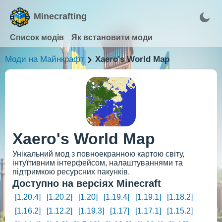
Minecrafting
Список модів
Як встановити моди
Моди на Майнкрафт
Xaero's World Map
Xaero's World Map
Унікальний мод з повноекранною картою світу,
інтуїтивним інтерфейсом, налаштуваннями та
підтримкою ресурсних пакунків.
Доступно на версіях Minecraft
[1.20.4]
[1.20.2]
[1.20]
[1.19.4]
[1.19.1]
[1.18.2]
[1.16.2]
[1.12.2]
[1.19.3]
[1.17]
[1.17.1]
[1.15.2]