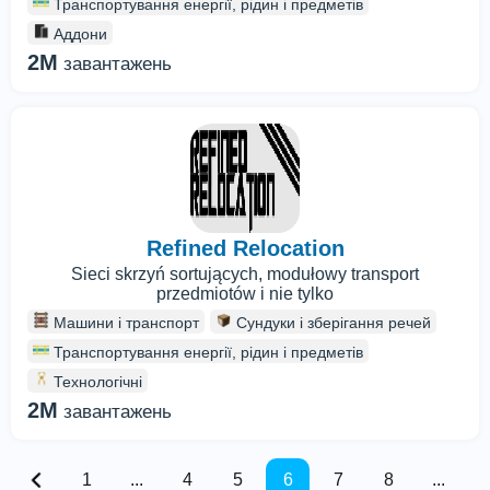
Транспортування енергії, рідин і предметів
Аддони
2M
завантажень
Refined Relocation
Sieci skrzyń sortujących, modułowy transport
przedmiotów i nie tylko
Машини і транспорт
Сундуки і зберігання речей
Транспортування енергії, рідин і предметів
Технологічні
2M
завантажень
1
...
4
5
6
7
8
...