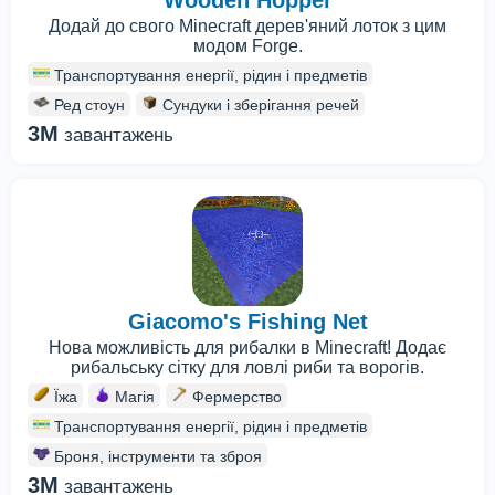
Wooden Hopper
Додай до свого Minecraft дерев'яний лоток з цим
модом Forge.
Транспортування енергії, рідин і предметів
Ред стоун
Сундуки і зберігання речей
3M
завантажень
Giacomo's Fishing Net
Нова можливість для рибалки в Minecraft! Додає
рибальську сітку для ловлі риби та ворогів.
Їжа
Магія
Фермерство
Транспортування енергії, рідин і предметів
Броня, інструменти та зброя
3M
завантажень