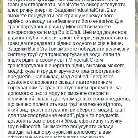
гравцям створювати, зберігати та використовувати
електричну енергію. Завдяки IndustrialCraft 2 ви
зможете побудувати електричну мережу свого
мрійного заводу та забезпечити його енергією.Для
транспортування рідин у Minecraft ви можете
використовувати мод BuildCraft. Цей мод додає нові
рідинні труби, насоси та контейнери, які дозволяють
гравцям передавати рідини з одного місця в інше.
Завдяки BuildCraft ви зможете побудувати величезну
систему труб для транспортування води, лави та
інших рідин в своєму світі Minecraft.Окрім
транспортування енергії та рідин, ви також можете
модифікувати гру для зручного транспортування
предметів. Наприклад, мод Applied Energistics
дозволяє створювати склади з автоматичним
сортуванням та транспортуванням предметів. За
допомогою цього моду ви зможете створити
величезний склад з доступом до всіх своїх предметів,
що значно полегшить вам гру.Незалежно від того,
який вид транспортування ви оберете, модифікації
для транспортування енергії, рідин та предметів
дозволять вам створити більш ефективну і зручну
гру в Minecraft. Ви зможете побудувати склади,
заводи та інші структури, які допоможуть вам
ефективніше використовувати ресурси та