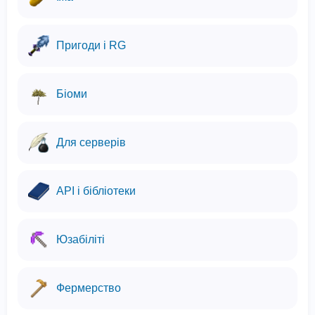
Пригоди і RG
Біоми
Для серверів
API і бібліотеки
Юзабіліті
Фермерство