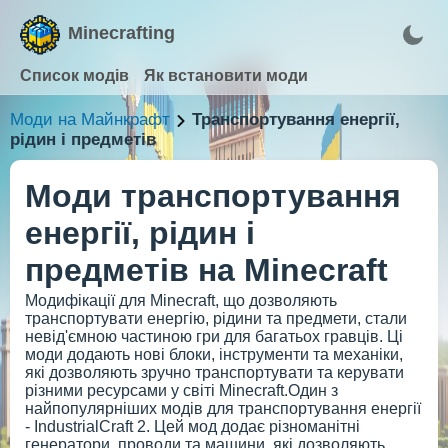
Minecrafting
Список модів
Як встановити моди
Моди на Майнкрафт
Транспортування енергії,
рідин і предметів
Моди транспортування
енергії, рідин і
предметів на Minecraft
Модифікації для Minecraft, що дозволяють
транспортувати енергію, рідини та предмети, стали
невід'ємною частиною гри для багатьох гравців. Ці
моди додають нові блоки, інструменти та механіки,
які дозволяють зручно транспортувати та керувати
різними ресурсами у світі Minecraft.Один з
найпопулярніших модів для транспортування енергії
- IndustrialCraft 2. Цей мод додає різноманітні
генератори, проводи та машини, які дозволяють