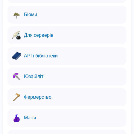
Біоми
Для серверів
API і бібліотеки
Юзабіліті
Фермерство
Магія