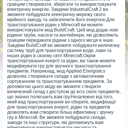
гравцям створювати, зберігати та використовувати
електричну енергію. Завдяки IndustrialCraft 2 ви
зможете побудувати електричну мережу свого
мрійного заводу та забезпечити його енергією.Для
транспортування рідин у Minecraft ви можете
використовувати мод BuildCraft. Цей мод додає нові
рідинні труби, насоси та контейнери, які дозволяють
гравцям передавати рідини з одного місця в інше.
Завдяки BuildCraft ви зможете побудувати величезну
систему труб для транспортування води, лави та
інших рідин в своєму світі Minecraft.Окрім
транспортування енергії та рідин, ви також можете
модифікувати гру для зручного транспортування
предметів. Наприклад, мод Applied Energistics
дозволяє створювати склади з автоматичним
сортуванням та транспортуванням предметів. За
допомогою цього моду ви зможете створити
величезний склад з доступом до всіх своїх предметів,
що значно полегшить вам гру.Незалежно від того,
який вид транспортування ви оберете, модифікації
для транспортування енергії, рідин та предметів
дозволять вам створити більш ефективну і зручну
гру в Minecraft. Ви зможете побудувати склади,
заводи та інші структури, які допоможуть вам
ефективніше використовувати ресурси та