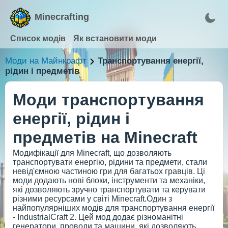
Minecrafting
Список модів
Як встановити моди
Моди на Майнкрафт
Транспортування енергії,
рідин і предметів
Моди транспортування
енергії, рідин і
предметів на Minecraft
Модифікації для Minecraft, що дозволяють
транспортувати енергію, рідини та предмети, стали
невід'ємною частиною гри для багатьох гравців. Ці
моди додають нові блоки, інструменти та механіки,
які дозволяють зручно транспортувати та керувати
різними ресурсами у світі Minecraft.Один з
найпопулярніших модів для транспортування енергії
- IndustrialCraft 2. Цей мод додає різноманітні
генератори, проводи та машини, які дозволяють